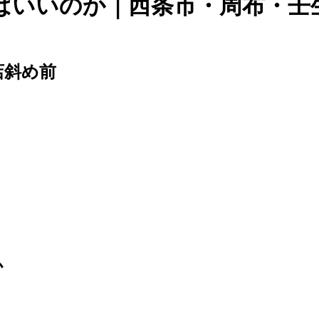
ばいいのか｜西条市・周布・壬
店斜め前
か