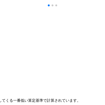
してくる
一番低い算定基準
で計算されています。