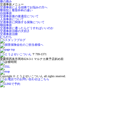
膝の痛み
交通事故メニュー
交通事故による頭痛でお悩みの方へ
整骨院と整形外科の違い
自損事故
交通事故後の後遺症について
人身事故について
交通事故に関係する保険について
物損事故
交通事故に遭ったらどうすればいいのか
交通事故治療の大切さ
交通事故治療
むち打ち
〒799-1371
愛媛県西条市周布624-3-1 マルナカ東予店斜め前
Copyright © とうよせいこついん all rights reserved.