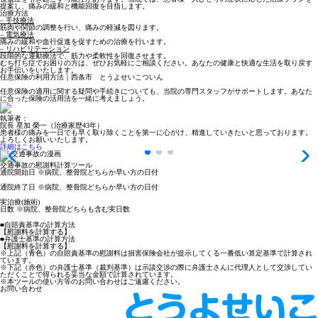
提案し、痛みの緩和と機能回復を目指します。
治療方法
– 手技療法
筋肉や関節の調整を行い、痛みの軽減を図ります。
– 電気療法
痛みの緩和や血行促進を促すための治療を行います。
– リハビリテーション
段階的な運動療法で、筋力や柔軟性を回復させます。
むち打ち症でお困りの方は、ぜひお気軽にご相談ください。あなたの健康と快適な生活を取り戻す
お手伝いをいたします。
任意保険の利用方法｜西条市 とうよせいこついん
任意保険の適用に関する疑問や手続きについても、当院の専門スタッフがサポートします。あなた
に合った保険の活用法を一緒に考えましょう。
執筆者：
院長 星加 榮一（治療家歴43年）
患者様の痛みを一日でも早く取り除くことを第一に心がけ、精進していきたいと思っております。
よろしくお願いいたします。
詳細はこちら
交通事故の慰謝料計算ツール
通院開始日
※病院、整骨院どちらか早い方の日付
通院終了日
※病院、整骨院どちらか早い方の日付
実治療(施術)
日数
※病院、整骨院どちらも含む実日数
■自賠責基準の計算方法
【慰謝料を計算する】
■弁護士基準の計算方法
【慰謝料を計算する】
※上記（青色）の自賠責基準の慰謝料は損害保険会社が提示してくる
一番低い算定基準
で計算され
ています。
※下記（赤色）の弁護士基準（裁判基準）は示談交渉の際に弁護士さんに代理人として交渉してい
ただくことで得られる
妥当な金額で計算されています。
※本ツールの使い方等のお問い合わせはご遠慮ください。
お問い合わせ