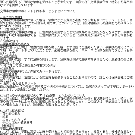
遭った場合でも、適切な治療を受けることが大切です。当院では、交通事故治療に特化した専門的
なケアを提供しています。
交通事故治療のポイント｜西条市 とうよせいこついん
– 自己負担金0円
交通事故や自損事故に遭った場合、治療にかかる費用が心配になる方も多いでしょう。しかし、当
院では自己負担金0円での治療が可能です。このページでは、自己負担金0円の詳細とそのメリット
についてご説明します。
1. 任意保険の活用
自損事故や交通事故の場合、任意保険を利用することで治療費の自己負担がなくなります。事故の
相手がいない自損事故でも、任意保険に加入していると、治療費用が保険でカバーされる場合があ
ります。
2. 治療の流れ
– 事故発生後の手続き
事故に遭われた際は、警察に届け出を出した後、まず当院にご連絡ください。事故後の対応につい
て精一杯サポートさせていただきます。必要な書類を整え、スムーズに治療を開始できるようお手
伝いします。
– 治療の開始
書類が整い次第、すぐに治療を開始します。治療費は保険で直接精算されるため、患者様の自己負
担はありません。
3. 何に対して自己負担金が0円になるのか
– 治療費用
診察料や施術料などが保険でカバーされます。
– 通院交通費
一部の保険では、通院にかかる交通費も補償されることがありますので、詳しくは保険会社にご確
認ください。
4. お問い合わせとサポート
自己負担金0円での治療に関するご不明点や手続きについては、当院のスタッフが丁寧にサポートい
たします。お気軽にご相談ください。
むち打ちやその他の症状のケア ｜西条市 とうよせいこついん
むち打ち症は、交通事故や自損事故によって首の筋肉や靭帯が損傷する状態を指します。特に、衝
撃や急ブレーキによって頭が前後に振られることで発生します。この症状は、事故直後には痛みが
ない場合もありますが、数日後から現れることが多いです。
むち打ち症の症状
– 首や肩の痛み
– 頭痛
– めまいやふらつき
– 手のしびれや感覚異常
– 睡眠障害
早期治療の重要性
むち打ち症は、早期に適切な治療を受けることで回復が早まります。放置すると、慢性的な痛みや
後遺症を引き起こす可能性があります。当院では、患者様一人ひとりの症状に応じた治療プランを