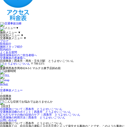
▼
施術メニュー
▼
症状別メニュー
▼
交通事故メニュー
▼
ブログ
院長紹介
施術スタッフ紹介
院内紹介
よくある質問
損害保険会社のご担当者様へ
交通事故の患者様へ
自損事故｜西条市・周布・壬生川駅 とうよせいこついん
〒799-1371
愛媛県西条市周布624-3-1 マルナカ東予店斜め前
HOME
>
交通事故メニュー
>
自損事故
自損事故
【目次】
自損事故について｜西条市 とうよせいこついん
交通事故治療のポイント｜西条市 とうよせいこついん
むち打ちやその他の症状のケア ｜西条市 とうよせいこついん
任意保険の利用方法｜西条市 とうよせいこついん
お問い合わせ
自損事故について｜西条市 とうよせいこついん
自損事故とは、自分自身の運転ミスや不注意によって発生する事故のことです。このような事故に