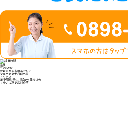
住所
〒799-1371
愛媛県西条市周布624-3-1
マルナカ東予店斜め前
アクセス
JR予讃線 壬生川駅から徒歩15分
マルナカ東予店斜め前