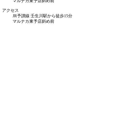
マルナカ東予店斜め前
アクセス
JR予讃線 壬生川駅から徒歩15分
マルナカ東予店斜め前