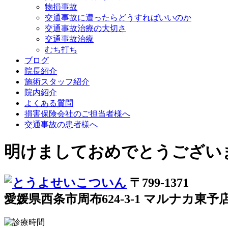
物損事故
交通事故に遭ったらどうすればいいのか
交通事故治療の大切さ
交通事故治療
むち打ち
ブログ
院長紹介
施術スタッフ紹介
院内紹介
よくある質問
損害保険会社のご担当者様へ
交通事故の患者様へ
明けましておめでとうござい
〒799-1371
愛媛県西条市周布624-3-1 マルナカ東予