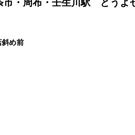
条市・周布・壬生川駅 とうよ
店斜め前