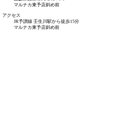
マルナカ東予店斜め前
アクセス
JR予讃線 壬生川駅から徒歩15分
マルナカ東予店斜め前