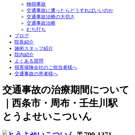
物損事故
交通事故に遭ったらどうすればいいのか
交通事故治療の大切さ
交通事故治療
むち打ち
ブログ
院長紹介
施術スタッフ紹介
院内紹介
よくある質問
損害保険会社のご担当者様へ
交通事故の患者様へ
交通事故の治療期間について
｜西条市・周布・壬生川駅
とうよせいこついん
〒799-1371