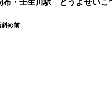
周布・壬生川駅 とうよせいこ
店斜め前