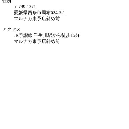
住所
〒799-1371
愛媛県西条市周布624-3-1
マルナカ東予店斜め前
アクセス
JR予讃線 壬生川駅から徒歩15分
マルナカ東予店斜め前